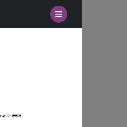
≡
льцы бизнеса