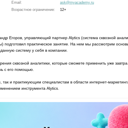
Email:
ask@myacademy.ru
Возрастное ограничение:
12+
др Егоров, управляющий партнер Alytics (система сквозной анал
ы) подготовил практическое занятие. На нем мы рассмотрим основы
 данную систему у себя в компании.
рения сквозной аналитики, которые сможете применить уже завтр
ичь с его помощью.
 так и практикующим специалистам в области интернет-маркетинга
именением инструмента Alytics.