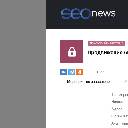
ПОИСКОВЫЙ МАРКЕТИНГ
Продвижение би
1544
Мероприятие завершено
У
Тип меро
Начало:
Адрес:
Организа
Аудитори