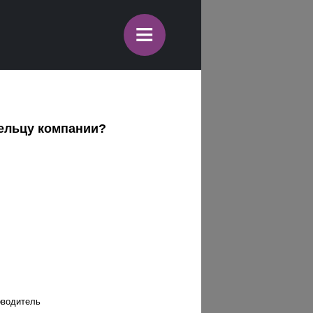
≡
дельцу компании?
оводитель