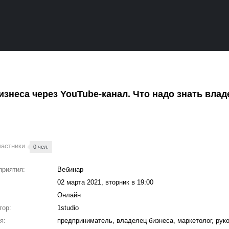
знеса через YouTube-канал. Что надо знать вла
частники
0 чел.
приятия:
Вебинар
02 марта 2021, вторник в 19:00
Онлайн
тор:
1studio
я:
предприниматель, владелец бизнеса, маркетолог, рук