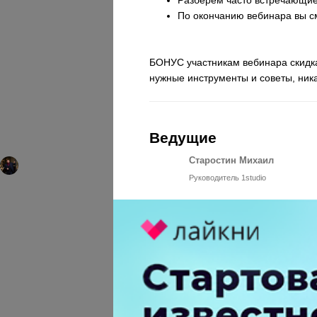
По окончанию вебинара вы с
БОНУС участникам вебинара скидка
нужные инструменты и советы, ник
Ведущие
Старостин Михаил
Руководитель 1studio