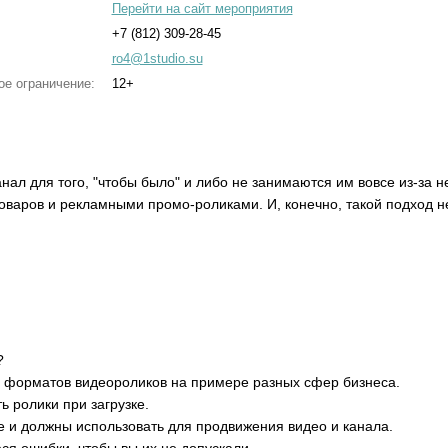
Перейти на сайт мероприятия
+7 (812) 309-28-45
ro4@1studio.su
ое ограничение:
12+
нал для того, "чтобы было" и либо не занимаются им вовсе из-за н
варов и рекламными промо-роликами. И, конечно, такой подход не 
!
?
р форматов видеороликов на примере разных сфер бизнеса.
ь ролики при загрузке.
 и должны использовать для продвижения видео и канала.
я ошибки, чтобы вы их не допускали.