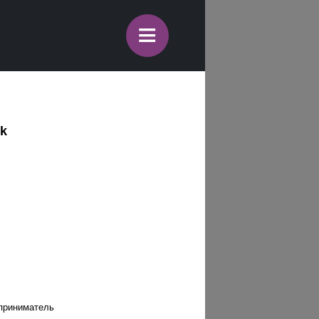
≡
ok
дприниматель