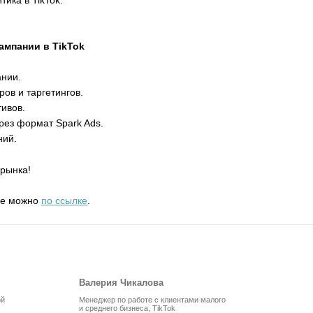
.
ампании в TikTok
нии.
ов и таргетингов.
ивов.
ерез формат Spark Ads.
ний.
 рынка!
ие можно
по ссылке
.
Валерия Чикалова
ой
Менеджер по работе с клиентами малого
и среднего бизнеса, TikTok