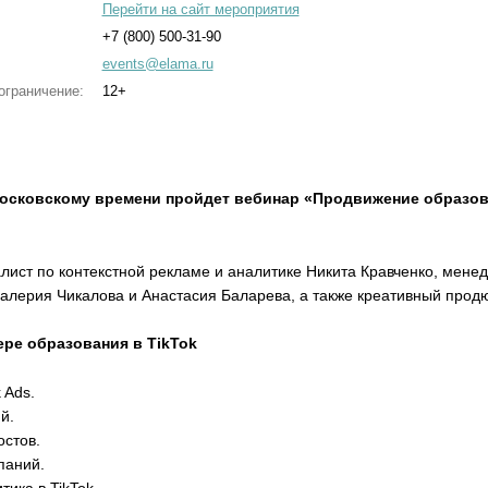
Перейти на сайт мероприятия
+7 (800) 500-31-90
events@elama.ru
ограничение:
12+
о московскому времени пройдет вебинар «Продвижение образо
лист по контекстной рекламе и аналитике Никита Кравченко, мене
Валерия Чикалова и Анастасия Баларева, а также креативный прод
ре образования в TikTok
 Ads.
й.
остов.
паний.
ика в TikTok.