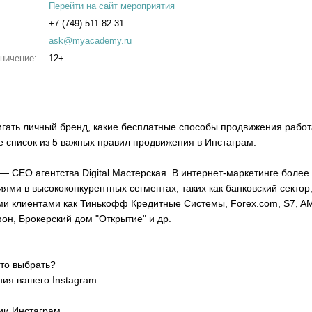
Перейти на сайт мероприятия
+7 (749) 511-82-31
ask@myacademy.ru
ничение:
12+
игать личный бренд, какие бесплатные способы продвижения работа
е список из 5 важных правил продвижения в Инстаграм.
 CEO агентства Digital Мастерская. В интернет-маркетинге более
и в высококонкурентных сегментах, таких как банковский сектор
ими клиентами как Тинькофф Кредитные Системы, Forex.com, S7, A
он, Брокерский дом "Открытие" и др.
то выбрать?
ия вашего Instagram
ии Инстаграм