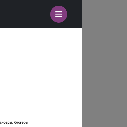
≡
ансеры, блогеры