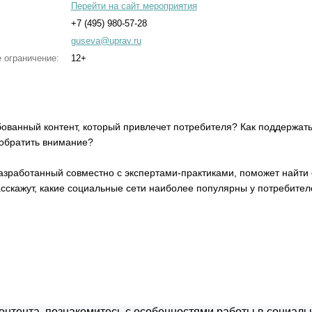
Перейти на сайт мероприятия
+7 (495) 980-57-28
guseva@uprav.ru
 ограничение:
12+
ебованный контент, который привлечет потребителя? Как поддержа
 обратить внимание?
азработанный совместно с экспертами-практиками, поможет найти 
скажут, какие социальные сети наиболее популярны у потребителе
онтента, познакомитесь с особенностями работы в социаль