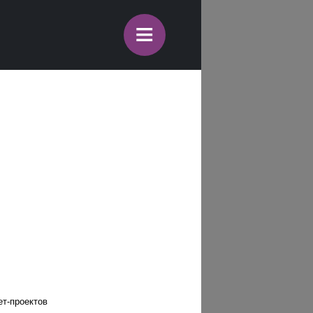
≡
ет-проектов