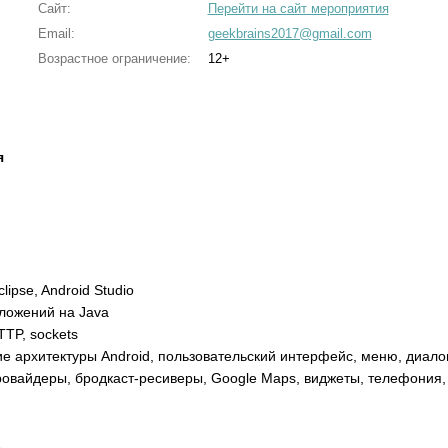
Сайт:
Перейти на сайт мероприятия
Email:
geekbrains2017@gmail.com
Возрастное ограничение:
12+
я
clipse, Android Studio
ложений на Java
TP, sockets
ие архитектуры Android, пользовательский интерфейс, меню, диалог
провайдеры, бродкаст-ресиверы, Google Maps, виджеты, телефония, 
L