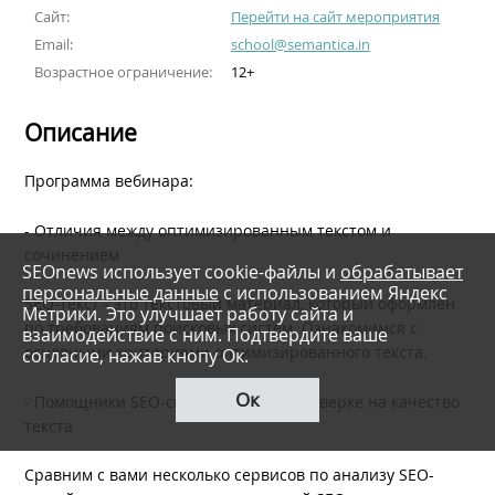
Сайт:
Перейти на сайт мероприятия
Email:
school@semantica.in
Возрастное ограничение:
12+
Описание
Программа вебинара:
- Отличия между оптимизированным текстом и
сочинением
SEOnews использует cookie-файлы и
обрабатывает
персональные данные
с использованием Яндекс
SEO-текст - это текстовый материал, который оформлен
Метрики. Это улучшает работу сайта и
по требованиям поисковых систем. Ознакомимся с
взаимодействие с ним. Подтвердите ваше
основными критериями оптимизированного текста.
согласие, нажав кнопу Ок.
Ок
- Помощники SEO-специалистов в проверке на качество
текста
Сравним с вами несколько сервисов по анализу SEO-