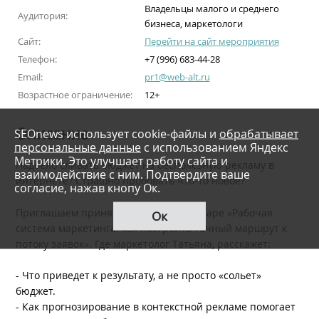
Владельцы малого и среднего
Аудитория:
бизнеса, маркетологи
Сайт:
Перейти на сайт мероприятия
Телефон:
+7 (996) 683-44-28
Email:
pr1@web-alt.ru
Возрастное ограничение:
12+
Описание
SEOnews использует cookie-файлы и
обрабатывает
персональные данные
с использованием Яндекс
Метрики. Это улучшает работу сайта и
Надоело сливать бюджет на бесполезную рекламу в
взаимодействие с ним. Подтвердите ваше
интернете? Страшно пробовать что-то новое?
согласие, нажав кнопу Ок.
Приглашаем принять участие в вебинаре «Рабочая
Ок
система маркетинга: как построить точный маршрут к
потоку заявок». Где маркетолог Татьяна, расскажет:
- Что приведет к результату, а не просто «сольет»
бюджет.
- Как прогнозирование в контекстной рекламе помогает