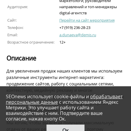
маркетологи, руководители
Аудитория:
направлений и топ-менеджеры
digital-агентств
Сайт:
Перейти на сайт мероприятия
Телефон:
+7 (919) 236-28-23
Email:
a.dunaeva@demis.ru
Возрастное ограничение:
12+
Описание
Для увеличения продаж наших клиентов мы используем
различные инструменты интернет-маркетинга:
продвижение сайтов, работу с социальными сетями,
контекстную, медийную рекламу и многое
SEOnews использует cookie-файлы и
обрабатывает
другое. Отсутствие репутации или негатив, появившийся
персональные данные
с использованием Яндекс
в результате атаки конкурентов, могут отрицательно
Метрики. Это улучшает работу сайта и
сказаться на получаемой вами прибыли.
взаимодействие с ним. Подтвердите ваше
согласие, нажав кнопу Ок.
Мы хотим, чтобы вы всегда получали максимальную
отдачу от ваших рекламных вложений, поэтому
Ок