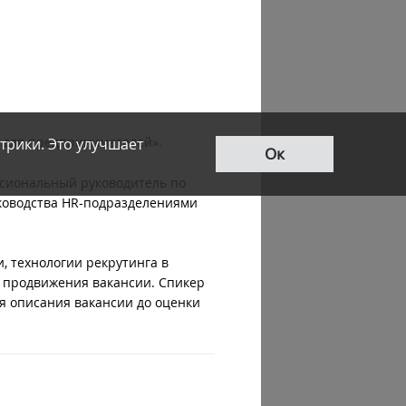
нг для предпринимателей».
трики. Это улучшает
Ок
ссиональный руководитель по
уководства HR-подразделениями
, технологии рекрутинга в
в продвижения вакансии. Спикер
ия описания вакансии до оценки