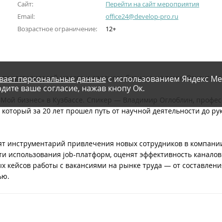
Сайт:
Перейти на сайт мероприятия
Email:
office24@develop-pro.ru
Возрастное ограничение:
12+
я представителей малого и среднего бизнеса на тему «Рекрути
вает персональные данные
с использованием Яндекс Ме
дите ваше согласие, нажав кнопу Ок.
Мой бизнес» в Кузбассе. Спикер — Владимир Оглоблин, профе
 который за 20 лет прошел путь от научной деятельности до р
дят инструментарий привлечения новых сотрудников в компании
ти использования job-платформ, оценят эффективность канало
х кейсов работы с вакансиями на рынке труда — от составлен
ью.