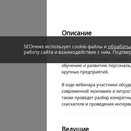
Описание
В Кузбассе состоится вебинар дл
SEOnews использует cookie-файлы и
обрабаты
работу сайта и взаимодействие с ним. Подтвер
Организатор вебинара — Центр «
обучению и развитию персонала,
крупных предприятий.
В ходе вебинара участники обсу
современной экономике и хитрос
также проведет разбор конкретны
соискателя и проведения интерв
Ведущие