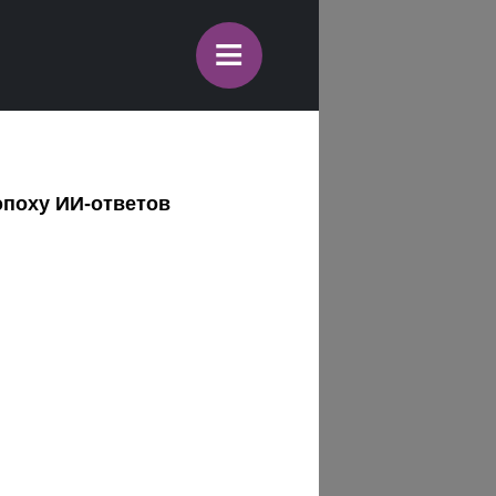
≡
эпоху ИИ-ответов