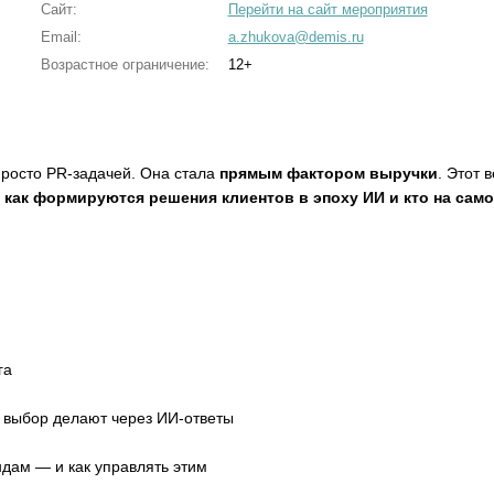
Сайт:
Перейти на сайт мероприятия
Email:
a.zhukova@demis.ru
Возрастное ограничение:
12+
просто PR-задачей. Она стала
прямым фактором выручки
. Этот 
,
как формируются решения клиентов в эпоху ИИ и кто на сам
га
да выбор делают через ИИ-ответы
ндам — и как управлять этим