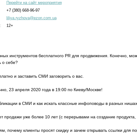
Перейти на сайт мероприятия
+7 (380) 668-96-97
liliya.ryzhova@ezon.com.ua
:
12+
ных инструментов бесплатного PR для продвижения. Конечно, можн
ь о себе?
платно и заставить СМИ заговорить о вас.
чно, 23 апреля 2020 года в 19:00 по Киеву/Москве!
бликации в СМИ и как искать классные инфоповоды в разных ниша
т продажи уже более 10 лет (с перерывами на создание продукта, 
м, почему клиенты просят скидку и зачем открывать ссылки для по