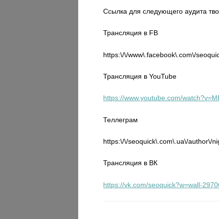
Ссылка для следующего аудита твоег
Трансляция в FB
https:\/\/www\.facebook\.com\/seoquic
Трансляция в YouTube
https://www.youtube.com/watch?v=
Теллеграм
https:\/\/seoquick\.com\.ua\/author\/ni
Трансляция в ВК
https://vk.com/seoquick?w=wall-29