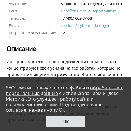
Аудитория:
маркетологи, владельцы бизнеса
Сайт:
Перейти на сайт мероприятия
Телефон:
+7 (495) 662-87-58
Email:
seminar@cybermarketing.ru
Возрастное ограничение:
12+
Описание
Интернет-магазины при продвижении в поиске часто
концентрируют свои усилия на тех работах, которые не
приносят им ощутимого результата. В итоге они винят в
отсутствии трафика и продаж агрегаторы и
SEOnews использует cookie-файлы и
обрабатывает
маркетплейсы, всё что угодно, кроме своей собственной
персональные данные
с использованием Яндекс
стратегии продвижения.
Метрики. Это улучшает работу сайта и
взаимодействие с ним. Подтвердите ваше
В эту среду, 21 сентября, разберем что нужно делать в
согласие, нажав кнопу Ок.
2022 году интернет-магазину для результативного
продвижения в поиске Яндекс и Google.
Ок