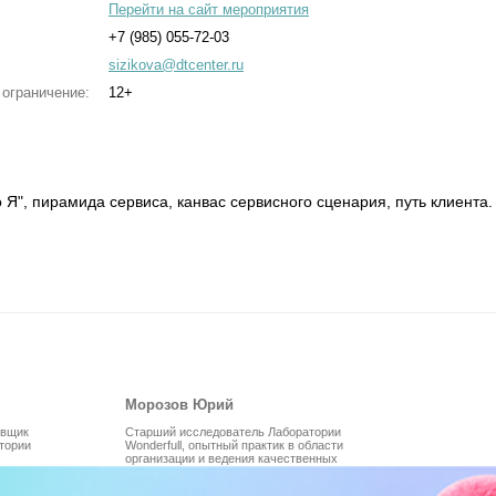
Перейти на сайт мероприятия
+7 (985) 055-72-03
sizikova@dtcenter.ru
 ограничение:
12+
 Я", пирамида сервиса, канвас сервисного сценария, путь клиента.
Морозов Юрий
овщик
Старший исследователь Лаборатории
тории
Wonderfull, опытный практик в области
организации и ведения качественных
исследовательских проектов, эксперт и
ведущий направления "Дизайн-спринты"