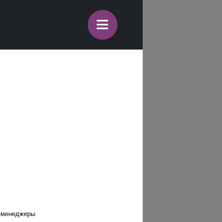
≡
т-менеджеры