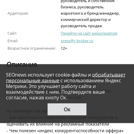
руководитель и собственник
бизнеса, руководитель
Аудитория:
маркетинга и бренд-менеджер,
коммерческий директор и
руководитель продаж
Сайт:
Перейти на сайт мероприятия
Email:
press@r-broker.ru
Возрастное ограничение:
12+
Описание
SEOnews использует cookie-файлы и
обрабатывает
Только прямой эфир! Записи вебинара не будет.
персональные данные
с использованием Яндекс
Обращаем внимание, что вход на вебинар
Метрики. Это улучшает работу сайта и
осуществляется по персональному приглашению,
взаимодействие с ним. Подтвердите ваше
согласие, нажав кнопу Ок.
которое мы отправим на ваш e-mail.
Ок
На вебинаре вы узнаете:
- Как мониторить изменения офферов конкурентов и
оценивать их влияние на рекламные показатели
- Чем полезен «индекс конкурентоспособности оффера»