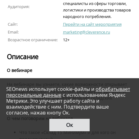
специалисты из сферы торговли,
Аудитория:
логистики и производства товаров
народного потребления.
Сайт:
Перейти на сайт мероприятия
Email:
marketing@cleverence.ru
Возрастное ограничение:
12+
Описание
О вебинаре
На вебинаре вы узнаете, какие возможности открывает
SEOnews использует cookie-файлы и
обрабатывает
эта лицензия, чем она отличается от других уровней и
персональные данные
с использованием Яндекс
как использовать ее для оптимизации складских
Метрики. Это улучшает работу сайта и
процессов.
взаимодействие с ним. Подтвердите ваше
согласие, нажав кнопу Ок.
О чем поговорим на вебинаре
Ок
Что такое «Склад 15 Минимум» и для кого он