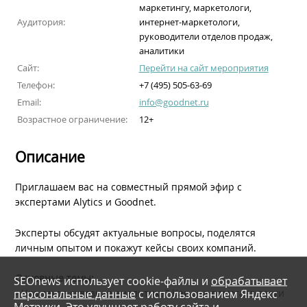
маркетингу, маркетологи,
Аудитория:
интернет-маркетологи,
руководители отделов продаж,
аналитики
Сайт:
Перейти на сайт мероприятия
Телефон:
+7 (495) 505-63-69
Email:
info@goodnet.ru
Возрастное ограничение:
12+
Описание
Приглашаем вас на совместный прямой эфир с
экспертами Alytics и Goodnet.
Эксперты обсудят актуальные вопросы, поделятся
личным опытом и покажут кейсы своих компаний.
Основные темы:
SEOnews использует cookie-файлы и
обрабатывает
персональные данные
с использованием Яндекс
- Что такое сквозная аналитика? Как она помогает вести
Метрики. Это улучшает работу сайта и