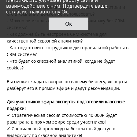
бизнес?
взаимодействие с ним. Подтвердите ваше
- Что необходимо для внедрения сквозной аналитики и
согласие, нажав кнопу Ок.
кто в компании должен ее использовать?
- Можно ли использовать сквозную аналитику без CRM-
Ок
системы?
- Как должна быть настроена CRM-система для
качественной сквозной аналитики?
- Как подготовить сотрудников для правильной работы в
CRM-системе?
- Что будет со сквозной аналитикой, когда не будет
cookies?
Вы сможете задать вопрос по вашему бизнесу, эксперты
разберут его в прямом эфире и дадут рекомендации.
Для участников эфира эксперты подготовили классные
подарки!
✓
Стратегическая сессия стоимостью 40 000₽ будет
разыграна в прямом эфире среди участников!
✓
Специальный промокод на бесплатный доступ к
видеокурсу по сквозной аналитике!