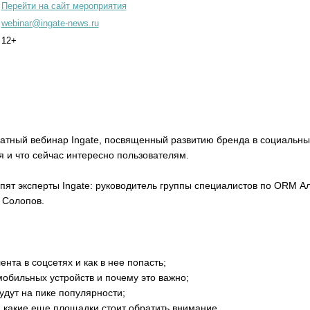
Перейти на сайт мероприятия
webinar@ingate-news.ru
12+
атный вебинар Ingate, посвященный развитию бренда в социальных
 и что сейчас интересно пользователям.
ят эксперты Ingate: руководитель группы специалистов по ORM А
 Солопов.
нта в соцсетях и как в нее попасть;
мобильных устройств и почему это важно;
удут на пике популярности;
 какие еще площадки стоит обратить внимание.