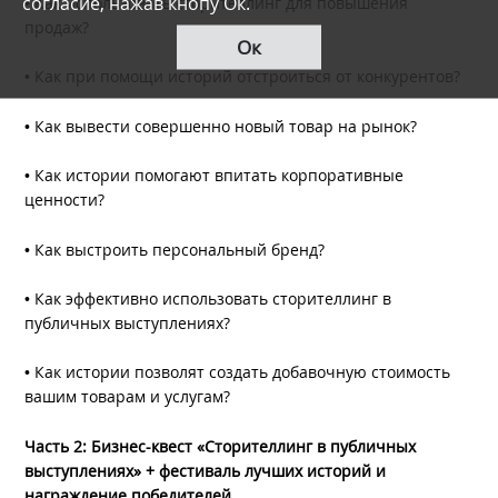
согласие, нажав кнопу Ок.
• Как использовать сторителлинг для повышения
продаж?
Ок
• Как при помощи историй отстроиться от конкурентов?
• Как вывести совершенно новый товар на рынок?
• Как истории помогают впитать корпоративные
ценности?
• Как выстроить персональный бренд?
• Как эффективно использовать сторителлинг в
публичных выступлениях?
• Как истории позволят создать добавочную стоимость
вашим товарам и услугам?
Часть 2:
Бизнес-квест
«
Сторителлинг
в публичных
выступлениях» + фестиваль лучших историй и
награждение победителей