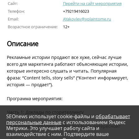
Сайт:
Перейти на сайт мероприятия
Телефон:
+79219416023
Email:
AYakovlev@xplaintome.ru
Возрастное ограничение:
12+
Описание
Рекламные истории продают все хуже, сейчас лучше
всего для маркетинга работают объясняющие истории,
которые интересно слушать и читать. Популярная
фраза: “Content tells, story sells” (“Контент информирует,
история — продает”).
Программа мероприятия:
Часть 1: Доклады по
сторителлингу
SEOnews использует cookie-файлы и
обрабатывает
персональные данные
с использованием Яндекс
• Как создать историю, чтобы она была интересной?
Метрики. Это улучшает работу сайта и
взаимодействие с ним. Подтвердите ваше