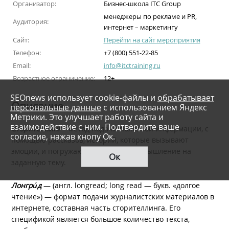
Организатор:
Бизнес-школа ITC Group
менеджеры по рекламе и PR,
Аудитория:
интернет – маркетингу
Сайт:
Перейти на сайт мероприятия
Телефон:
+7 (800) 551-22-85
Email:
info@itctraining.ru
Возрастное ограничение:
12+
SEOnews использует cookie-файлы и
обрабатывает
Описание
персональные данные
с использованием Яндекс
Метрики. Это улучшает работу сайта и
взаимодействие с ним. Подтвердите ваше
Сторителлинг
– метод подачи полезной информации, с
согласие, нажав кнопу Ок.
помощью рассказов, историй, которые вызывают
эмоции, и погружают читателя в размышление на
Ок
заданную тему.
Лонгри
д
— (англ. longread; long read — букв. «долгое
чтение») — формат подачи журналистских материалов в
интернете, составная часть сторителлинга. Его
спецификой является большое количество текста,