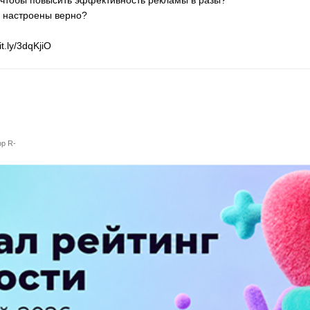
ии настроены верно?
it.ly/3dqKjiO
ор R-
ПЕРЕЙТИ НА ПОЛНУЮ ВЕРСИЮ