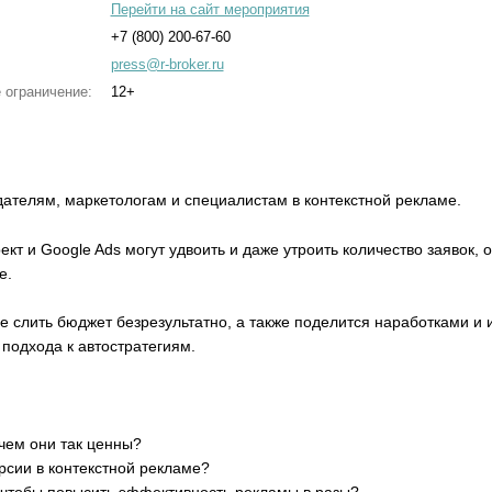
Перейти на сайт мероприятия
+7 (800) 200-67-60
press@r-broker.ru
 ограничение:
12+
ателям, маркетологам и специалистам в контекстной рекламе.
ект и Google Ads могут удвоить и даже утроить количество заявок, 
е.
е слить бюджет безрезультатно, а также поделится наработками и
подхода к автостратегиям.
 чем они так ценны?
рсии в контекстной рекламе?
, чтобы повысить эффективность рекламы в разы?