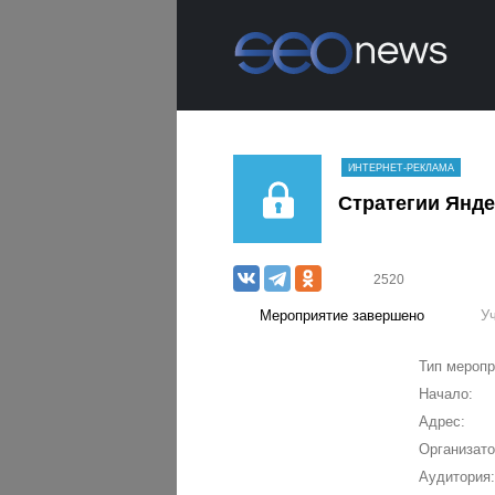
ИНТЕРНЕТ-РЕКЛАМА
Стратегии Янде
2520
Мероприятие завершено
У
Тип меропр
Начало:
Адрес:
Организато
Аудитория: