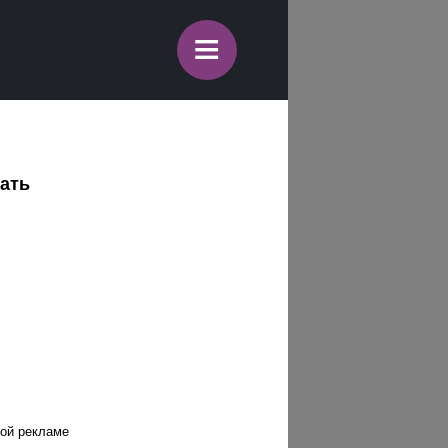
≡
вать
ной рекламе