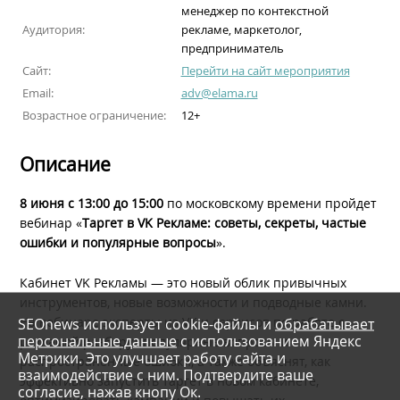
менеджер по контекстной
Аудитория:
рекламе, маркетолог,
предприниматель
Сайт:
Перейти на сайт мероприятия
Email:
adv@elama.ru
Возрастное ограничение:
12+
Описание
8 июня с 13:00 до 15:00
по московскому времени пройдет
вебинар «
Таргет в VK Рекламе: советы, секреты, частые
ошибки и популярные вопросы
».
Кабинет VK Рекламы — это новый облик привычных
инструментов, новые возможности и подводные камни.
На вебинаре эксперты из VK и сервисов по работе с
SEOnews использует cookie-файлы и
обрабатывает
персональные данные
с использованием Яндекс
рекламой разберут популярные вопросы и
Метрики. Это улучшает работу сайта и
распространенные ошибки, а также объяснят, как
взаимодействие с ним. Подтвердите ваше
эффективно запустить таргет в новом кабинете,
согласие, нажав кнопу Ок.