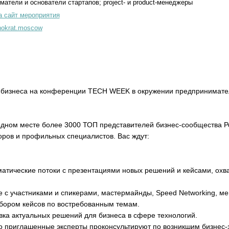
матели и основатели стартапов; project- и рroduct-менеджеры
а сайт мероприятия
nokrat.moscow
я бизнеса на конференции TECH WEEK в окружении предпринимател
одном месте более 3000 ТОП представителей бизнес-сообщества Р
оров и профильных специалистов. Вас ждут:
матические потоки с презентациями новых решений и кейсами, ох
 с участниками и спикерами, мастермайнды, Speed Networking, мен
збором кейсов по востребованным темам.
вка актуальных решений для бизнеса в сфере технологий.
о приглашенные эксперты проконсультируют по возникшим бизнес-