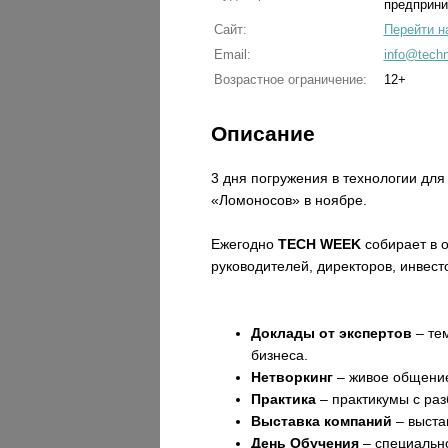
предприни
Сайт:
Перейти н
Email:
info@tech
Возрастное ограничение:
12+
Описание
3 дня погружения в технологии дл
«Ломоносов» в ноябре.
Ежегодно
TECH
WEEK
собирает в 
руководителей, директоров, инвест
Доклады от экспертов
– те
бизнеса.
Нетворкинг
– живое общение
Практика
– практикумы с ра
Выставка компаний
– выста
День Обучения
– специальн