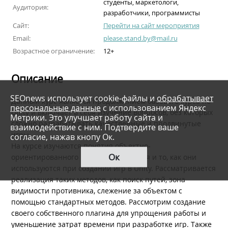
студенты, маркетологи,
Аудитория:
разработчики, программисты
Сайт:
Перейти на сайт мероприятия
Email:
please.stand.by@mail.ru
Возрастное ограничение:
12+
Описание
SEOnews использует cookie-файлы и
обрабатывает
Данный курс является продолжением базового курса по
персональные данные
с использованием Яндекс
Unity и включает в себя изучение вопросов, без которых
Метрики. Это улучшает работу сайта и
сложно разрабатывать качественные и продвинутые
взаимодействие с ним. Подтвердите ваше
игры.
согласие, нажав кнопу Ок.
На курсе изучаются понятия объектно-
Ок
ориентированного программирования и то, как они
используются при создании игр в Unity. Рассматривается
реализация таких методов, как поиск путей, зона
видимости противника, слежение за объектом с
помощью стандартных методов. Рассмотрим создание
своего собственного плагина для упрощения работы и
уменьшение затрат времени при разработке игр. Также