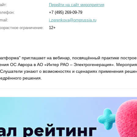
айт:
Перейти на сайт мероприятия
елефон:
+7 (495) 269-09-79
mail:
i.zerenkova@omprussia.ru
озрастное ограничение:
12+
латформа" приглашает на вебинар, посвящённый практике постро
ения ОС Аврора в АО «Интер РАО – Электрогенерация». Мероприя
Слушатели узнают о возможностях и сценариях применения решен
недрённого решения.