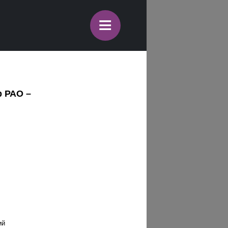
≡
р РАО –
ий