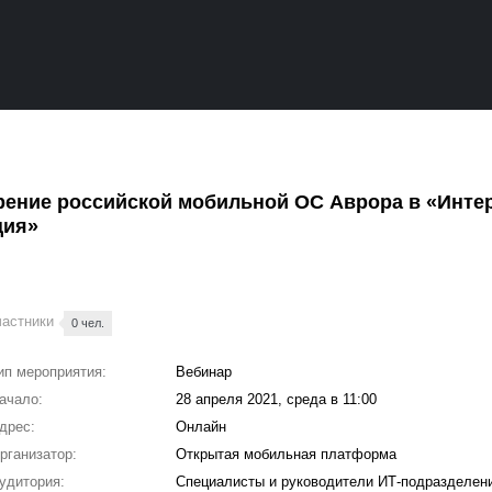
рение российской мобильной ОС Аврора в «Инте
ция»
частники
0 чел.
ип мероприятия:
Вебинар
ачало:
28 апреля 2021, среда в 11:00
дрес:
Онлайн
рганизатор:
Открытая мобильная платформа
удитория:
Специалисты и руководители ИТ-подразделен