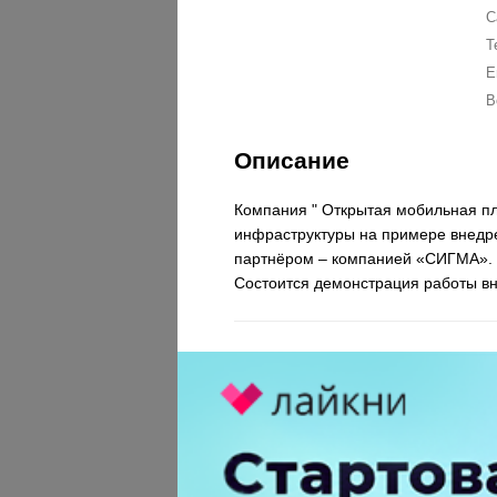
С
Т
E
В
Описание
Компания "
Открытая мобильная п
инфраструктуры на примере внедр
партнёром – компанией «СИГМА». 
Состоится демонстрация работы в