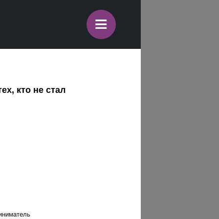
≡
х, кто не стал
риниматель