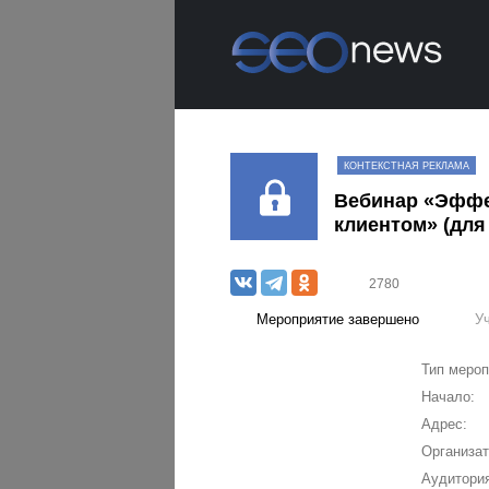
КОНТЕКСТНАЯ РЕКЛАМА
Вебинар «Эффек
клиентом» (для
2780
Мероприятие завершено
У
Тип мероп
Начало:
Адрес:
Организат
Аудитория