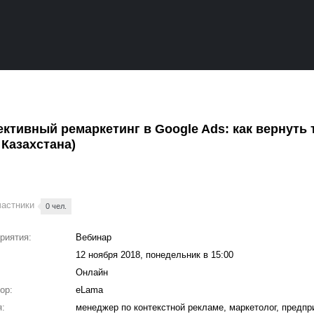
тивный ремаркетинг в Google Ads: как вернуть те
 Казахстана)
частники
0 чел.
риятия:
Вебинар
12 ноября 2018, понедельник в 15:00
Онлайн
ор:
eLama
:
менеджер по контекстной рекламе, маркетолог, предп