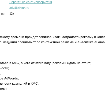
Перейти на сайт мероприятия
adv@elama.ru
ние:
12+
овскому времени пройдет вебинар «Как настраивать рекламу в конт
о, ведущий специалист по контекстной рекламе и аналитике eLama
аться в КМС, а чего от этого вида рекламы ждать не стоит;
ности;
;
оре AdWords;
вности кампаний в КМС;
елей.