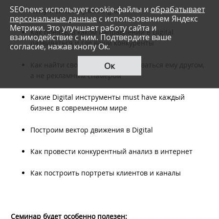
SEOnews использует cookie-файлы и
обрабатывает
Кому и зачем нужен Digital
персональные данные
с использованием Яндекс
Метрики. Это улучшает работу сайта и
Как понять, в каком направлении в Digital
взаимодействие с ним. Подтвердите ваше
развиваться и где ваши конкуренты
согласие, нажав кнопу Ок.
Ок
Как найти своего клиента и оставаться ему другом,
а не рекламным спамером
Какие Digital инструменты must have каждый
бизнес в современном мире
Построим вектор движения в Digital
Как провести конкурентный анализ в интернет
Как построить портреты клиентов и каналы
Семинар будет особенно полезен: