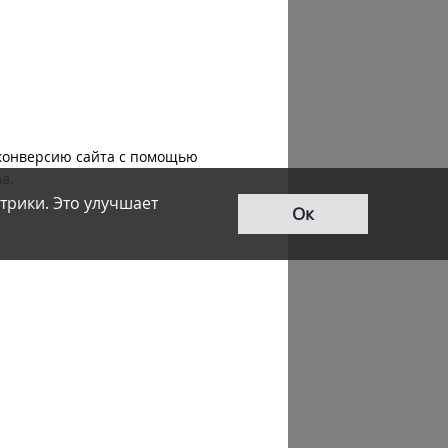
ь конверсию сайта с помощью
a.
трики. Это улучшает
Ок