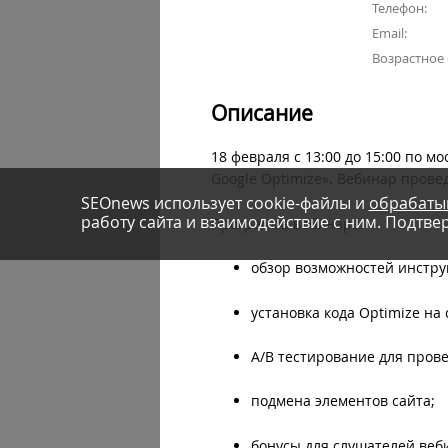
Телефон:
Email:
Возрастное
Описание
18 февраля с 13:00 до 15:00 по 
Google Optimize». Вебинар прове
SEOnews использует cookie-файлы и
обрабаты
работу сайта и взаимодействие с ним. Подтвер
Программа вебинара:
обзор возможностей инстру
установка кода Optimize на 
A/B тестирование для прове
подмена элементов сайта;
бонусы для слушателей веб