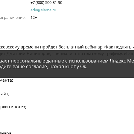
+7 (800) 500-31-90
adv@elama.ru
 ограничение:
12+
московскому времени пройдет бесплатный вебинар «Как поднят
дет Дмитрий Ничипоров, специалист по платному трафику, eLam
вает персональные данные
с использованием Яндекс Ме
дите ваше согласие, нажав кнопу Ок.
мента;
сайт;
рки гипотез;
инара.