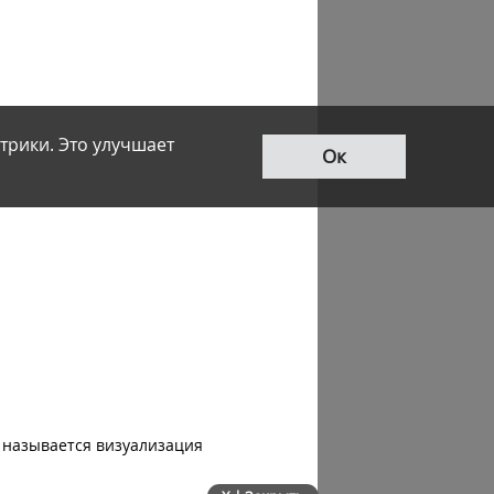
трики. Это улучшает
Ок
о называется визуализация