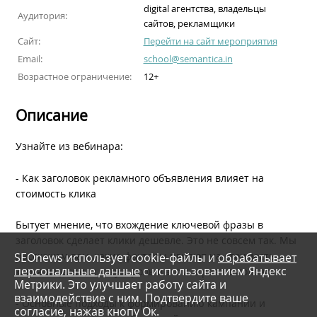
digital агентства, владельцы
Аудитория:
сайтов, рекламщики
Сайт:
Перейти на сайт мероприятия
Email:
school@semantica.in
Возрастное ограничение:
12+
Описание
Узнайте из вебинара:
- Как заголовок рекламного объявления влияет на
стоимость клика
Бытует мнение, что вхождение ключевой фразы в
заголовок сделает клики дешевле. Это не совсем так. Мы
SEOnews использует cookie-файлы и
обрабатывает
расскажем вам, какие факторы влияют на стоимость
персональные данные
с использованием Яндекс
клика в целом, и какую роль в этом играет заголовок.
Метрики. Это улучшает работу сайта и
взаимодействие с ним. Подтвердите ваше
- Основные подходы к формированию кампании и
согласие, нажав кнопу Ок.