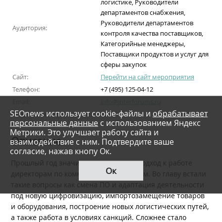
логистике, Руководители
департаментов снабжения,
Руководители департаментов
Аудитория:
контроля качества поставщиков,
Категорийные менеджеры,
Поставщики продуктов и услуг для
сферы закупок
Сайт:
Перейти на сайт мероприятия
Телефон:
+7 (495) 125-04-12
Email:
info@interforums.ru
SEOnews использует cookie-файлы и
обрабатывает
Возрастное ограничение:
12+
персональные данные
с использованием Яндекс
Метрики. Это улучшает работу сайта и
Описание
взаимодействие с ним. Подтвердите ваше
согласие, нажав кнопу Ок.
Прошлый год значительно изменил подход к работе
Ок
директорам по коммерческим закупкам. Во главу встали
такие вопросы как смена ПО и адаптация деятельности
под новую цифровизацию, импортозамещение товаров
и оборудования, построение новых логистических путей,
а также работа в условиях санкций. Сложнее стало