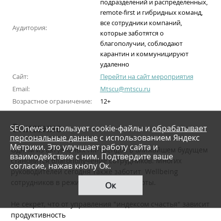
подразделений и распределенных,
remote-first и гибридных команд,
все сотрудники компаний,
Аудитория:
которые заботятся о
благополучии, соблюдают
карантин и коммуницируют
удаленно
Сайт:
Перейти на сайт мероприятия
Email:
Mtscu@mtscu.ru
Возрастное ограничение:
12+
Описание
SEOnews использует cookie-файлы и
обрабатывает
персональные данные
с использованием Яндекс
Метрики. Это улучшает работу сайта и
Одним из актуальных HR-трендов в ближайшем будущем
взаимодействие с ним. Подтвердите ваше
становится благополучение сотрудников. Многих
согласие, нажав кнопу Ок.
руководителей сегодня также заботит Wellbeing
сотрудников ​​​​​​​в режиме удаленной работы.
Ок
Не секрет, что от управления "индексом счастья" зависит
продуктивность