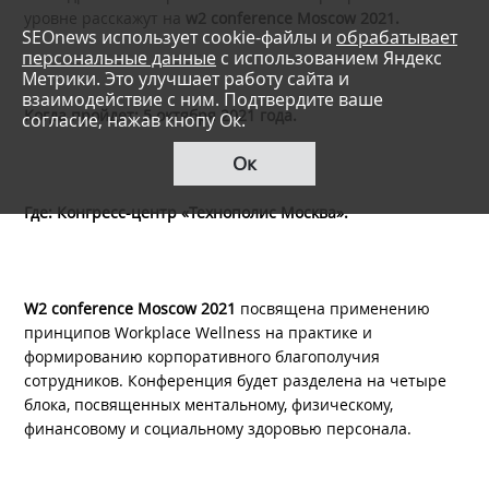
уровне расскажут на
w2 conference Moscow 2021.
SEOnews использует cookie-файлы и
обрабатывает
персональные данные
с использованием Яндекс
Метрики. Это улучшает работу сайта и
взаимодействие с ним. Подтвердите ваше
Когда пройдет: 5 октября 2021 года.
согласие, нажав кнопу Ок.
Ок
Где: Конгресс-центр «Технополис Москва».
W2 conference Moscow 2021
посвящена применению
принципов Workplace Wellness на практике и
формированию корпоративного благополучия
сотрудников. Конференция будет разделена на четыре
блока, посвященных ментальному, физическому,
финансовому и социальному здоровью персонала.