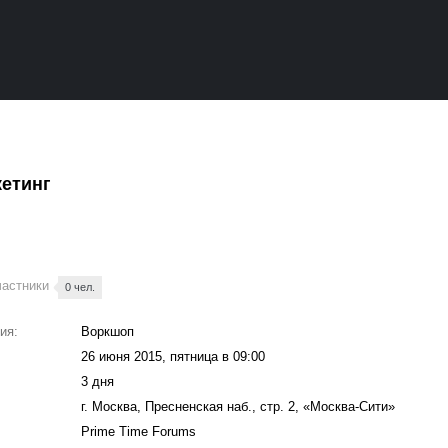
кетинг
частники
0 чел.
ия:
Воркшоп
26 июня 2015, пятница в 09:00
:
3 дня
г. Москва, Пресненская наб., стр. 2, «Москва-Сити»
Prime Time Forums