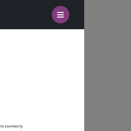
≡
о контексту