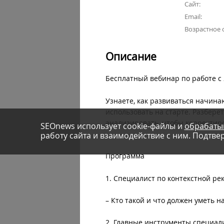
Сайт:
Email:
Возрастное 
Описание
Бесплатный вебинар по работе с
Узнаете, как развиваться начин
использовать на старте. Разберет
анализировать, чтобы корректир
SEOnews использует cookie-файлы и
обрабаты
работу сайта и взаимодействие с ним. Подтвер
Программа
1. Специалист по контекстной р
– Кто такой и что должен уметь н
2. Главные инструменты специал