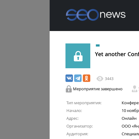
Yet another Con
3443
Мероприятие завершено
Тип мероприятия:
Конфере
Начало:
10 ноябр
Адрес:
Онлайн
Организатор:
ООО «Ян
Аудитория:
Специал