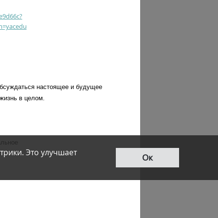
e9d66c?
m=yacedu
обсуждаться настоящее и будущее
 жизнь в целом.
альное
трики. Это улучшает
Ок