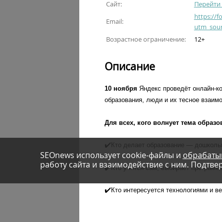
Сайт:
Перейти 
https://
Email:
utm_sou
Возрастное ограничение:
12+
Описание
10
ноября
Яндекс
проведёт
онлайн
-
к
образования, люди и их тесное взаимо
Для всех, кого волнует тема образ
✔️
Кто делает образование — дошкольн
SEOnews использует cookie-файлы и
обрабаты
работу сайта и взаимодействие с ним. Подтвер
✔️
Кто учится сам, выбирает программ
✔️
Кто интересуется технологиями и ве