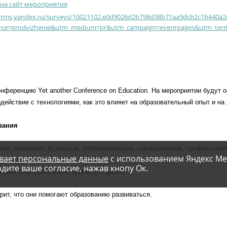
на сайт мероприятия
forms.yandex.ru/surveys/10021102.e0d9026d2b798d38b71aa9dcb2c1b440a2
rce=prodvizhenie&utm_medium=pr&utm_campaign=eventpages&utm_ter
онференцию
Yet another Conference on Education.
На мероприятии будут 
действие с технологиями, как это влияет на образовательный опыт и на
ования
ое, школьное, вузовское, дополнительное, корпоративное, профессион
вает персональные данные
с использованием Яндекс Ме
дите ваше согласие, нажав кнопу Ок.
ы для сотрудников или курсы для детей.
рит, что они помогают образованию развиваться.