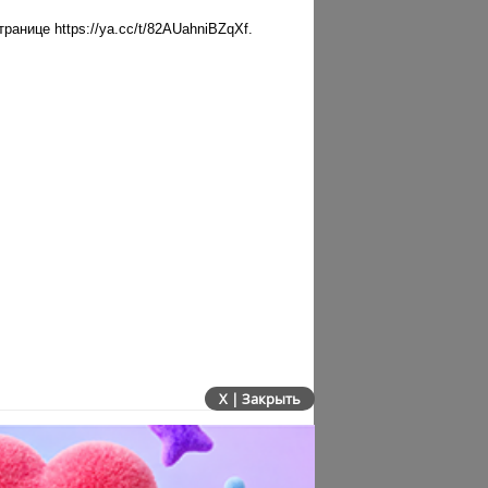
анице https://ya.cc/t/82AUahniBZqXf.
X | Закрыть