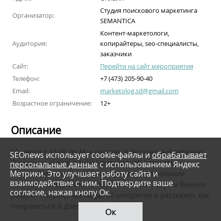
Студия поискового маркетинга
Организатор:
SEMANTICA
Контент-маркетологи,
Аудитория:
копирайтеры, seo-специалисты,
заказчики
Сайт:
Перейти на сайт мероприятия
Телефон:
+7 (473) 205-90-40
Email:
marketolog.sd@gmail.com
Возрастное ограничение:
12+
Описание
10 марта в 13.00 по Мск состоится бесплатный вебинар
SEOnews использует cookie-файлы и
обрабатывает
“Звезда по имени Альфа Центавра: об алгоритме
персональные данные
с использованием Яндекс
Метрики. Это улучшает работу сайта и
Яндекс.Дзена, который участвует в ранжировании
взаимодействие с ним. Подтвердите ваше
контента” Специалист ОТК в SEMANTICA Августа Ванина
согласие, нажав кнопу Ок.
развеет популярные мифы об алгоритме и расскажет, как
понравиться Я.Дзену.
Ок