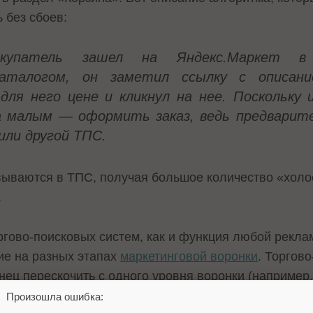
 без сбоев:
купатель зашел на Яндекс.Маркет в 
каталогом, он заметил ссылку с описан
для него цене и кликнул на нее. Поскольку 
а малым — оформить заказ, ведь предварит
или другой ТПС.
ываются в ТПС, получая большое количество «холос
.
ргово-поисковых систем, как и функция любой реклам
ие на разных этапах
маркетинговой воронки
. Торгов
ец перескочить с одного уровня воронки (например,
родавца). Каждый раз, когда клиент «впустую» клика
Произошла ошибка: