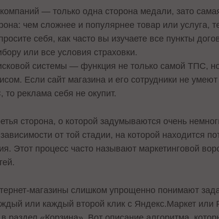
компаний — только одна сторона медали, зато сама
орона: чем сложнее и популярнее товар или услуга, 
осите себя, как часто вы изучаете все пункты догов
бору или все условия страховки.
сковой системы — функция не только самой ТПС, но
исом. Если сайт магазина и его сотрудники не умеют
 то реклама себя не окупит.
ретья сторона, о которой задумываются очень немно
зависимости от той стадии, на которой находится п
ия. Этот процесс часто называют маркетинговой воро
тей.
тернет-магазины слишком упрощенно понимают зада
каждый или каждый второй клик с Яндекс.Маркет или
в раздел «Корзина». Вот описание алгоритма, котор