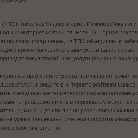
родаж Agny
(ТПС), такие как Яндекс.Маркет, Рамблер.Покупки и
больше интернет-магазинов. Если баннерная реклам
ет показать товар лицом, то ТПС объединяет в себе г
леднее время мы часто слышим укор в адрес самых
приводят покупателей, а их услуги (клики на ссылку)
популярнее продукт или услуга, тем чаще встречается
льзователей. Поищите в интернете рейтинги банков,
жите очевидную закономерность: самыми плохими у
самым непрофессиональным персоналом могут похва
тельно, как они до сих пор не разорились! Обычно 
 не умеют танцевать», или, если опустить метафор
 потребностям клиента.