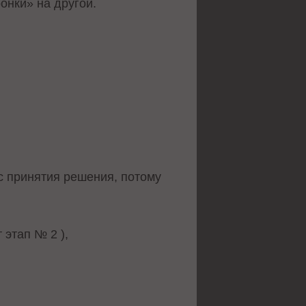
ронки» на другой.
с принятия решения, потому
 этап № 2 ),