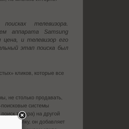
поисках телевизора.
ием аппарата Samsung
и цена, и телевизор его
ельный этап поиска был
тых» кликов, которые все
ы, не столько продавать,
о-поисковые системы
 поиск товара) на другой
ет на ссылку, он добавляет