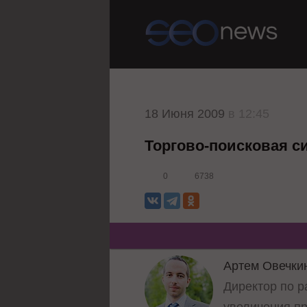
18 Июня 2009
в 12:45
Торгово-поисковая си
0
6738
Артем Овечки
Директор по р