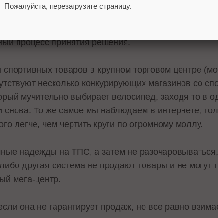
свой список рассмотрения. Этот список может обнов
Пожалуйста, перезагрузите страницу.
зин получит несколько «холостых» кликов. Чем сложн
льше будет таких кликов. Контекстная и торгово-по
нный процесс принятия решения.
 спортивных товаров в крупном торговом центре (м
сутствуют несколько конкурирующих магазинов со сп
орый мучительно выбирает велосипед, заходя то в од
и снова. То же самое мы наблюдаем в интернете, тол
ного легче, чем чертить круги по огромному моллу.
чные надежды на ТПС, а затем не разочаровываться,
-либо другая система не продают товары и не могут 
ый мега-центр.
 если она не гарантирует продаж, но все равно взима