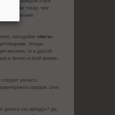
ляться на каждом этапе
ее и дороже товар, чем
исковая реклама
олле), наподобие
«Meга»
.
орттоварами. Теперь
ин магазин, то в другой,
ько в более острой форме,
 следует уяснить:
гарантировать продаж. Они,
ет деньги «за аренду»? Да,