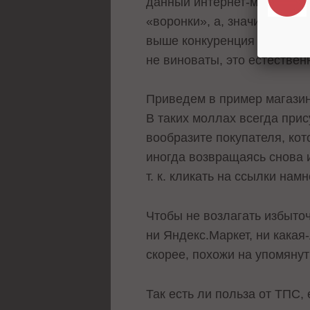
данный интернет-магазин в 
«воронки», а, значит, мага
выше конкуренция — тем бо
не виноваты, это естестве
Приведем в пример магазин
В таких моллах всегда при
вообразите покупателя, кот
иногда возвращаясь снова 
т. к. кликать на ссылки нам
Чтобы не возлагать избыто
ни Яндекс.Маркет, ни какая
скорее, похожи на упомянут
Так есть ли польза от ТПС,