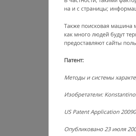
В частности, такими факто
на и с страницы; информац
Также поисковая машина м
как много людей будут те
предоставляют сайты поль
Патент:
Методы и системы характе
Изобретатели: Konstantinos 
US Patent Application 2009
Опубликовано 23 июля 20