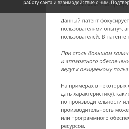
работу сайта и взаимодействие с ним. Подтвер
вниз пользователи прокруч
Данный патент фокусирует
пользователями опыту», а
пользователей. В патенте 
При столь большом количе
и аппаратного обеспечени
ведут к ожидаемому польз
На примерах в некоторых 
дать характеристику), ка
по производительности ил
производительность может,
или программного обеспеч
ресурсов.