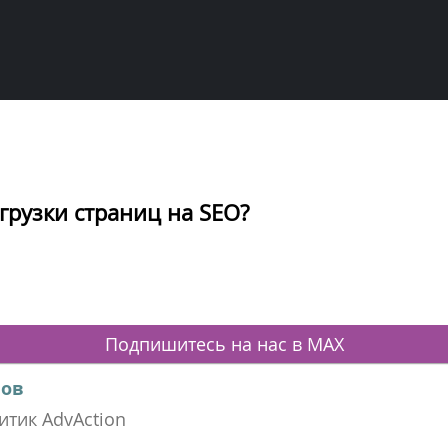
агрузки страниц на SEO?
Подпишитесь на нас в MAX
мов
итик AdvAction