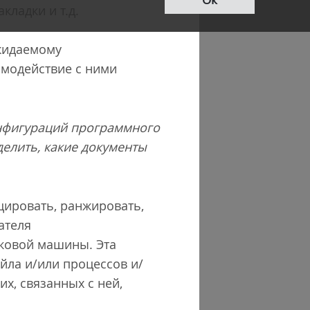
кладки и т.д.
ожидаемому
имодействие с ними
онфигураций программного
елить, какие документы
цировать, ранжировать,
ателя
сковой машины. Эта
айла и/или процессов и/
х, связанных с ней,