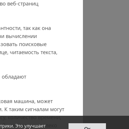
во веб-страниц
тности, так как она
при вычислении
льзовать поисковые
е, читаемость текста,
е обладают
ковая машина, может
. К таким сигналам могут
су, количество времени,
ой машине; как далеко
трики. Это улучшает
Ок