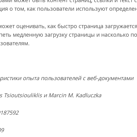
рами может быть контент страниц, ссылки и текст 
ия о том, как пользователи используют определен
ожет оценивать, как быстро страница загружается
рпеть медленную загрузку страницы и насколько 
зователям.
ристики опыта пользователей с веб-документами
Tsioutsiouliklis и Marcin M. Kadluczka
0187592
09