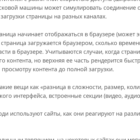
сковой машины может симулировать соединение 
 загрузки страницы на разных каналах.
раница начинает отображаться в браузере (может 
к страница загружается браузером, сколько време
асти в браузере. Учитываются случаи, когда стран
о контента, но верхняя ее часть рендерится быст
 просмотру контента до полной загрузки.
акие вещи как «разница в сложности, размер, кол
го интерфейса, встроенные секции (видео, аудио и
люди используют сайты, как они реагируют на разл
личным терпением, на некоторых сайтах они мог