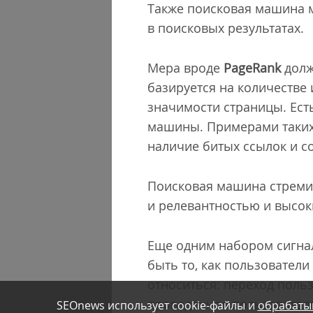
Также поисковая машина м
в поисковых результатах.
Мера вроде
PageRank
долж
базируется на количестве
значимости страницы. Ест
машины. Примерами таких 
наличие битых ссылок и со
Поисковая машина стремит
и релевантностью и высок
Еще одним набором сигнал
быть то, как пользователи
относиться: переход польз
проведенное пользователе
SEOnews использует cookie-файлы и
обрабаты