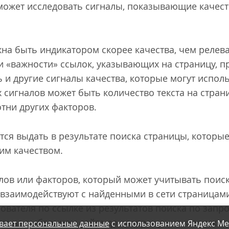
ожет исследовать сигналы, показывающие качест
на быть индикатором скорее качества, чем релеван
 и «важности» ссылок, указывающих на страницу, 
ь и другие сигналы качества, которые могут испо
сигналов может быть количество текста на страниц
тни других факторов.
ся выдать в результате поиска страницы, которы
им качеством.
ов или факторов, который может учитывать поис
 взаимодействуют с найденными в сети страницами
ователя по ссылке из результатов поиска по запро
м на выбранном сайте до возвращения к поисков
вает персональные данные
с использованием Яндекс Ме