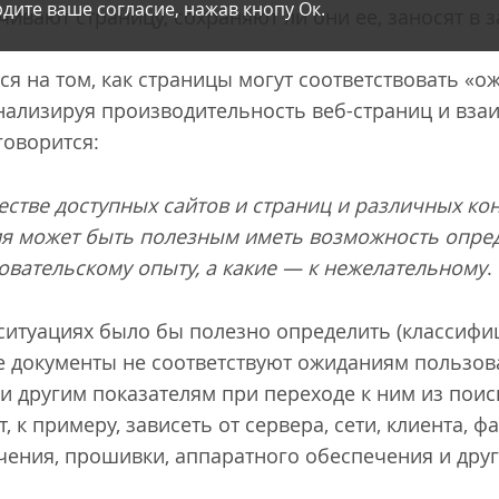
дите ваше согласие, нажав кнопу Ок.
ивают страницу, сохраняют ли они ее, заносят в за
ся на том, как страницы могут соответствовать «
нализируя производительность веб-страниц и вза
говорится:
стве доступных сайтов и страниц и различных к
я может быть полезным иметь возможность опред
овательскому опыту, а какие — к нежелательному
.
ситуациях было бы полезно определить (классифи
кие документы не соответствуют ожиданиям пользов
и другим показателям при переходе к ним из пои
 к примеру, зависеть от сервера, сети, клиента, ф
ения, прошивки, аппаратного обеспечения и други