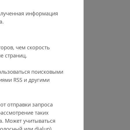
олученная информация
а.
оров, чем скорость
е страниц.
пользоваться поисковыми
иями RSS и другими
 от отправки запроса
рассмотрение таких
а. Может учитываться
олосный или dialup).