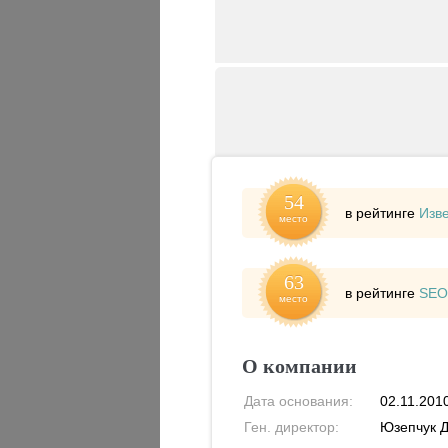
54
в рейтинге
Изв
место
63
в рейтинге
SEO
место
О компании
Дата основания:
02.11.201
Ген. директор:
Юзепчук 