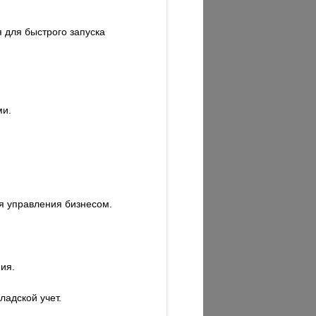
 для быстрого запуска
ми.
я управления бизнесом.
ия.
адской учет.