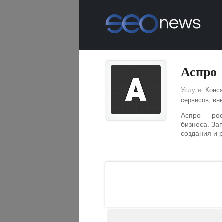
Аспро
Услуги:
Конса
сервисов, вн
Аспро — рос
бизнеса. За
создания и 