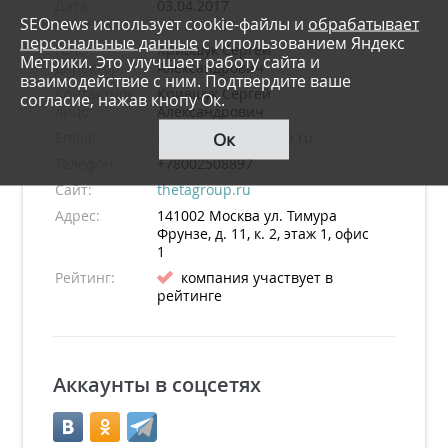
Дата
03.04.2017
SEOnews использует cookie-файлы и
обрабатывает
основания:
персональные данные
с использованием Яндекс
Ген.
Крившук Сергей
Метрики. Это улучшает работу сайта и
директор:
Александрович
взаимодействие с ним. Подтвердите ваше
Контактное
Крившук Сергей
согласие, нажав кнопу Ок.
лицо:
Александрович
Ок
Email:
contact@thetagroup.ru
Телефон:
+78002508897
Сайт:
thetagroup.ru
Адрес:
141002
Москва
ул. Тимура
Фрунзе, д. 11, к. 2, этаж 1, офис
1
Рейтинг:
компания участвует в
рейтинге
Аккаунты в соцсетях