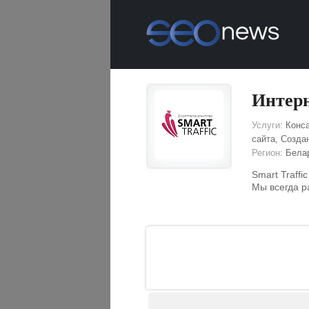
Интерн
Услуги:
Конса
сайта, Созда
Регион:
Белар
Smart Traff
Мы всегда р