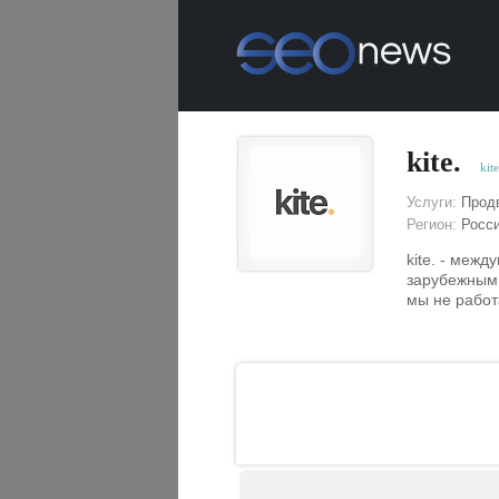
kite.
kit
Услуги:
Продв
Регион:
Росс
kite. - меж
зарубежным
мы не работ