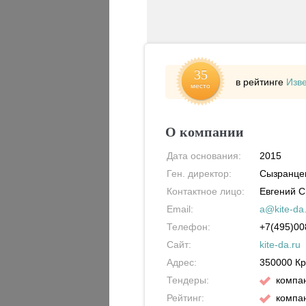
35
в рейтинге
Изв
место
О компании
Дата основания:
2015
Ген. директор:
Сызранцев
Контактное лицо:
Евгений 
Email:
a@kite-da
Телефон:
+7(495)00
Сайт:
kite-da.ru
Адрес:
350000
Кр
Тендеры:
компан
Рейтинг:
компан