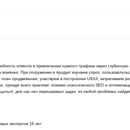
ребность клиента в привлечении нужного трафика через глубинную
 влияния. При погружении в продукт изучаем спрос, пользовательс
 план продвижения, участвуем в построении UX/UI, затрагиваем 
ite. прежде всего практики: помимо классического SEO и оптимиза
ращаться, для нас нет нерешаемых задач, из любой проблемы найд
вых экспертов 15 лет