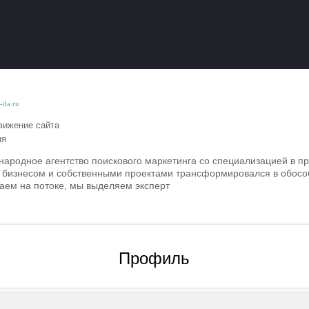
e-da.ru
ижение сайта
ия
дународное агентство поискового маркетинга со специализацией в 
 бизнесом и собственными проектами трансформировался в обосо
аем на потоке, мы выделяем эксперт
Профиль