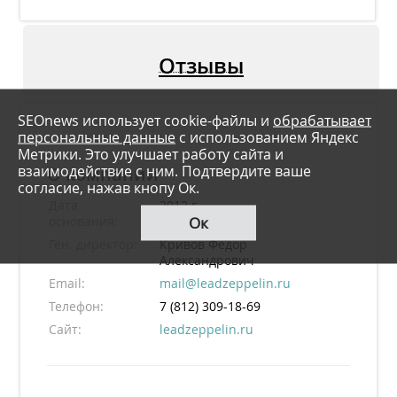
Отзывы
SEOnews использует cookie-файлы и
обрабатывает
персональные данные
с использованием Яндекс
Метрики. Это улучшает работу сайта и
взаимодействие с ним. Подтвердите ваше
О компании
согласие, нажав кнопу Ок.
Дата
2012 г.
Ок
основания:
Ген. директор:
Кривов Федор
Александрович
Email:
mail@leadzeppelin.ru
Телефон:
7 (812) 309-18-69
Сайт:
leadzeppelin.ru