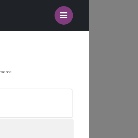
≡
mmerce