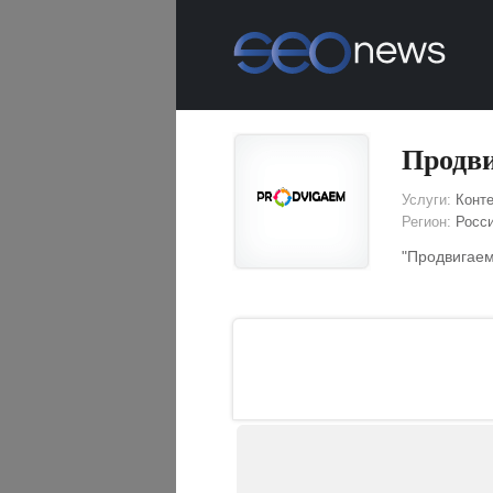
Продв
Услуги:
Конте
Регион:
Росс
"Продвигаем