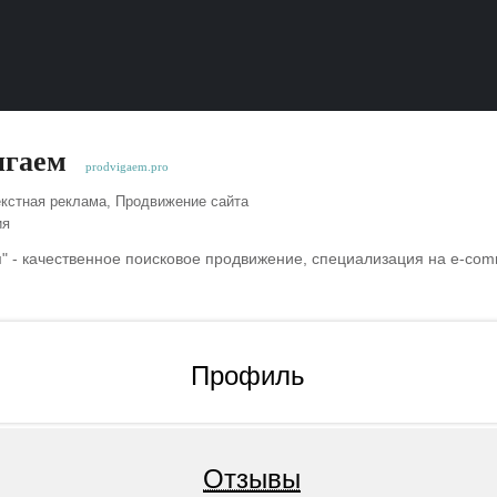
игаем
prodvigaem.pro
кстная реклама, Продвижение сайта
ия
" - качественное поисковое продвижение, специализация на e-co
Профиль
Отзывы