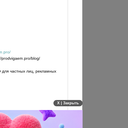
m.pro/
prodvigaem.pro/blog/
у
для частных лиц, рекламных
X | Закрыть