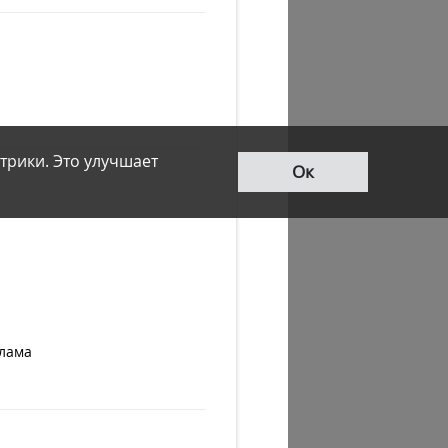
трики. Это улучшает
Ок
клама