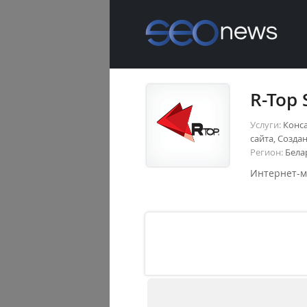
R-Top 
Услуги:
Конса
сайта, Созда
Регион:
Белар
Интернет-м