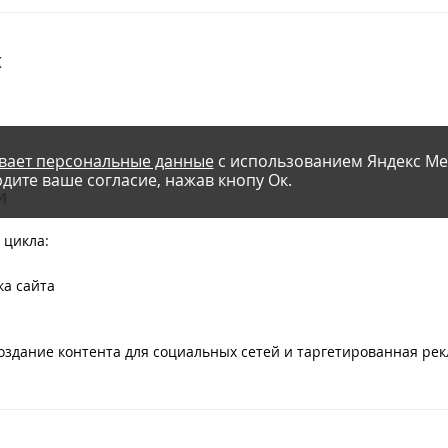
х
вает персональные данные
с использованием Яндекс Ме
дите ваше согласие, нажав кнопу Ок.
и
 цикла:
ка сайта
дание контента для социальных сетей и таргетированная ре