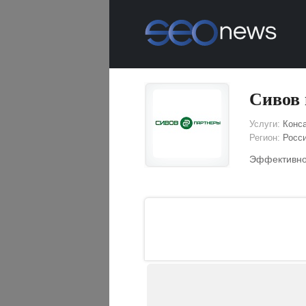
Сивов 
Услуги:
Конса
Регион:
Росс
Эффективное