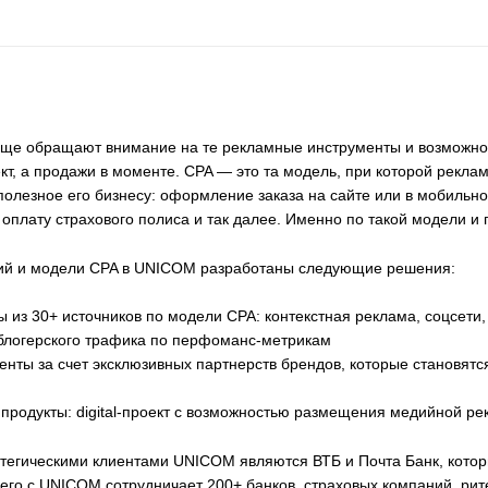
аще обращают внимание на те рекламные инструменты и возможно
т, а продажи в моменте. CPA — это та модель, при которой реклам
 полезное его бизнесу: оформление заказа на сайте или в мобильн
, оплату страхового полиса и так далее. Именно по такой модели 
гий и модели CPA в UNICOM разработаны следующие решения:
 из 30+ источников по модели CPA: контекстная реклама, соцсети, 
 блогерского трафика по перфоманс-метрикам
енты за счет эксклюзивных партнерств брендов, которые становят
продукты: digital-проект с возможностью размещения медийной рек
тегическими клиентами UNICOM являются ВТБ и Почта Банк, котор
его с UNICOM сотрудничает 200+ банков, страховых компаний, ри