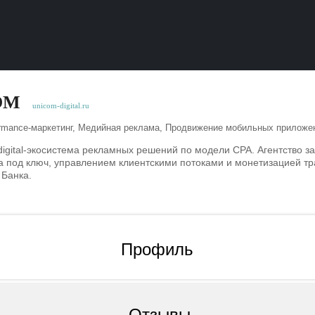
OM
unicom-digital.ru
rmance-маркетинг, Медийная реклама, Продвижение мобильных приложе
gital-экосистема рекламных решений по модели CPA. Агентство з
 под ключ, управлением клиентскими потоками и монетизацией т
 Банка.
Профиль
Отзывы