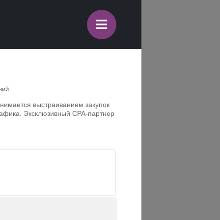
≡
ний
анимается выстраиванием закупок
рафика. Эксклюзивный CPA-партнер